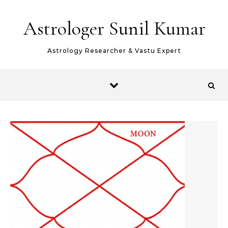
Skip to content
Astrologer Sunil Kumar
Astrology Researcher & Vastu Expert