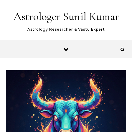
Skip to content
Astrologer Sunil Kumar
Astrology Researcher & Vastu Expert